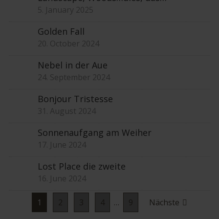
5. January 2025
Golden Fall
20. October 2024
Nebel in der Aue
24. September 2024
Bonjour Tristesse
31. August 2024
Sonnenaufgang am Weiher
17. June 2024
Lost Place die zweite
16. June 2024
Seitennummerierung
1
2
3
4
…
9
Nächste
der