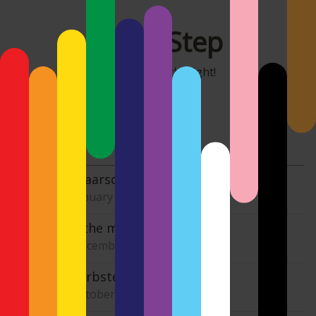
MonoStep
It's all about the light!
Kategorie:
Nature
Die Saarschleife
22. January 2026
Into the mist
26. December 2025
Es herbstelt
27. October 2025