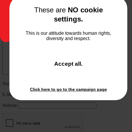
Schreibe einen Kommentar
These are
NO cookie
settings.
Deine E-Mail-Adresse wird nicht veröffentlicht.
Erforderliche
Felder sind mit
*
markiert
This is our attitude towards human rights,
Kommentar
*
diversity and respect.
and
Accept all
.
close
the
window.
Name
*
Click here to go to the campaign page
E-Mail-Adresse
*
Website