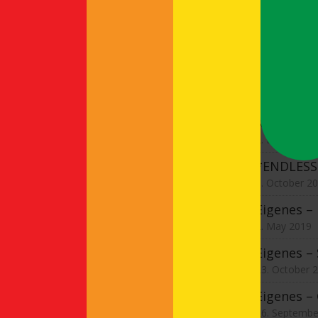
Eig
24. 
Eig
11. 
Kleine Au
2. December
*ENDLESS 
9. October 2
Eigenes –
2. May 2019
Eigenes –
23. October 
Eigenes –
26. Septembe