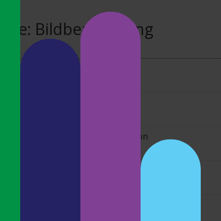
orie:
Bildbearbeitung
enes – Miscellaneous in B&W II
une 2020
enes – Projekt *Darkness I*
May 2020
enes – Same place different season
April 2020
enes – Die ICM Technik
pril 2020
enes – Industrie in Schwarz/Weiß 2020
March 2020