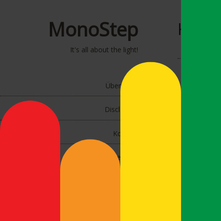
MonoStep
Kateg
It's all about the light!
Eig
5. J
Über mich
Eig
Disclaimer
17. 
Kontakt
Eig
13. 
Impressum
Eig
Search
6. A
for:
Eig
19. 