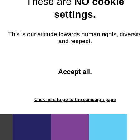
These are
NO cookie
settings.
This is our attitude towards human rights, diversit
sind mit
*
markiert
and respect.
and
Accept all
.
close
the
window.
Click here to go to the campaign page