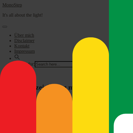
MonoStep
It's all about the light!
Über mich
Disclaimer
Kontakt
Impressum
Search for:
Close
Kleine Auszeichnung meines Blogs
Oh, da freu ich mich. Die Leute von
www.expertentesten.de
haben 
https://www.expertentesten.de/
2. December 2019
monostep