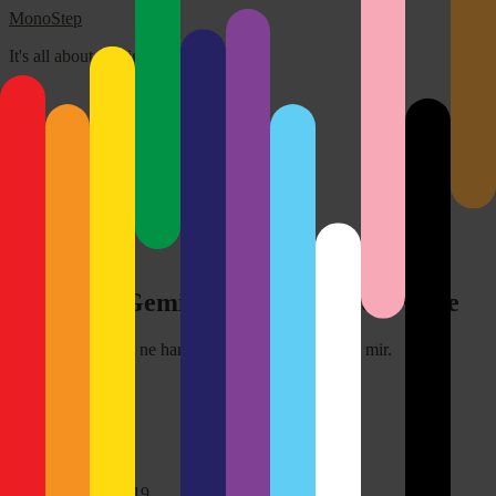
MonoStep
It's all about the light!
Über mich
Disclaimer
Kontakt
Impressum
Search
for:
Close
Eigenes – Gemischtes in Black & White
Und hier nochmal ne handvoll schwarz/weiße von mir.
16. September 2019