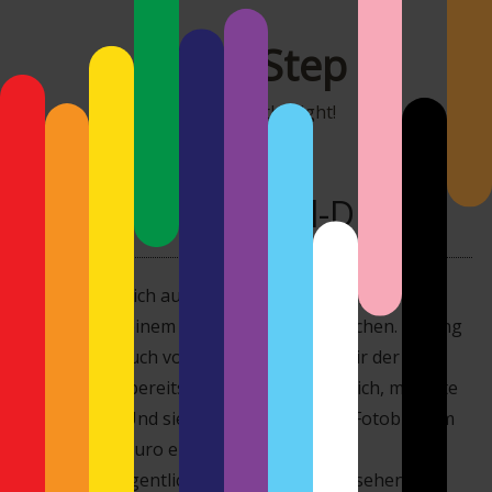
MonoStep
It's all about the light!
Fotobuch von Saal-Digital
Neulich habe ich auf Facebook auf ein Angebot
reagiert, bei einem Produkttest mitzumachen. Es ging
um ein Fotobuch von
#Saal-Digital
. Da mir der
Firmenname bereits etwas sagte, dachte ich, machste
halt mal mit. Und siehe da, ich durfte ein Fotobuch im
Wert von 40 Euro erstellen.
(Hier sollte eigentlich das Firmenlogo zu sehen sein,