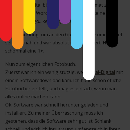
aber Saal-Digital bietet es nur im EPS Format zum
Download an. WordPress lädt allerdings keine EPS
Files hoch. Ergo…kein Logo hier.)
Die Abwicklung, um an den Gutschein zu kommen, lief
sehr zeitnah und war absolut unkompliziert. Hierfür
schonmal eine 1+.
Nun zum eigentlichen Fotobuch.
Zuerst war ich ein wenig stutzig, weil
#Saal-Digital
mit
einem Softwaredownload kam. Ich habe schon etliche
Fotobücher erstellt, und mag es einfach, wenn man
alles online machen kann.
Ok, Software war schnell herunter geladen und
installiert. Zu meiner Überraschung muss ich
gestehen, dass die Software sehr gut ist. Schlank,
schnell und wirklich intuitiv und umfangreich in ihren