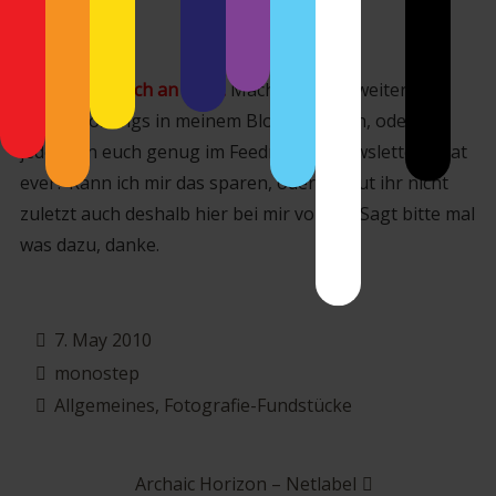
Foto by
Thundershead
Eine Frage noch an euch:
Macht es Sinn, weiterhin
solche Postings in meinem Blog zu haben, oder hat
jeder von euch genug im Feedreader/Newsletter what
ever? Kann ich mir das sparen, oder schaut ihr nicht
zuletzt auch deshalb hier bei mir vorbei? Sagt bitte mal
was dazu, danke.
7. May 2010
monostep
Allgemeines
,
Fotografie-Fundstücke
Beitragsnavigation
Archaic Horizon – Netlabel