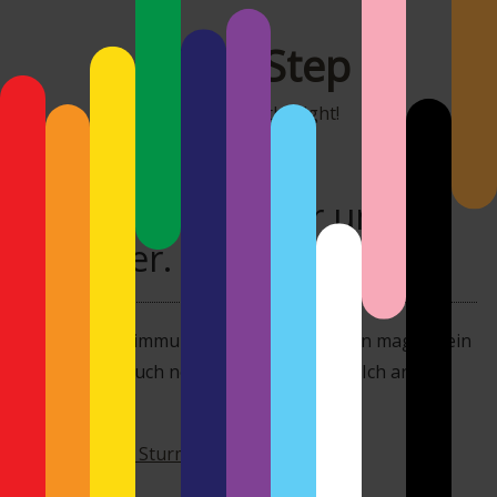
MonoStep
It's all about the light!
Gewitter, Gewitter und
Gewitter.
Ja, das sind Stimmungen, welche ich sehen mag. So ein
Foto gehört auch noch in mein Portfolio. Ich arbeite
dran. :D
Gewitter- und Sturm Fotografien