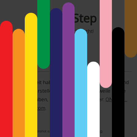
MonoStep
It's all about the light!
1x – Jederzeit
Seit einiger Zeit habe ich ja diese Seite in der Pipe und
will sie hier vorstellen. Auch wenn mittlerweile einige
darüber schruben, mir egal… jetzt und hier:
ONE EX …
oder auch 1x.com
.
Das Foto auf dem Screenshot ist von
Rosalinde Philippin Limpscomb