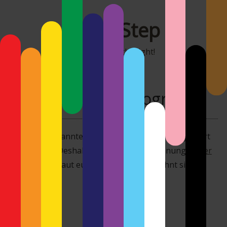
MonoStep
It's all about the light!
André Baratta Fotograf
Ein guter Bekannter und Freund von mir fotografiert
sehenswert. Deshalb hier mal eine Erwähnung
seiner
Webseite
. Schaut euch dort mal um, es lohnt sich.