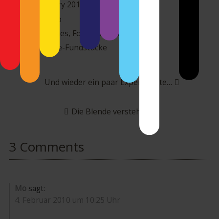
3. February 2010
monostep
Allgemeines
,
Fotografie-Fundstücke
Fotografie-Fundstücke
Beitragsnavigation
Und wieder ein paar Experimente…
Die Blende verstehen
3 Comments
Mo
sagt:
4. Februar 2010 um 10:25 Uhr