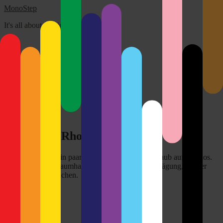
MonoStep
It's all about the light!
Über mich
Disclaimer
Kontakt
Impressum
Search
for:
Close
Eigenes – *Rhodos*
Hier mal wieder ein paar selbst geschossene…Urlaub auf Rhodos.
Es war wirklich traumhaft schön. Ich ziehe in Erwägung, wieder
dort Urlaub zu machen.