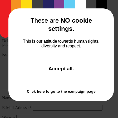
2. August 2017
monostep
Allgemeines
,
Meine Arbeiten
Beitragsnavigation
Ein Wandbild von Saal-Digital
These are
NO cookie
Sabek_r – Fotograf
settings.
Schreibe einen Kommentar
Deine E-Mail-Adresse wird nicht veröffentlicht.
Erforderliche
This is our attitude towards human rights,
Felder sind mit
*
markiert
diversity and respect.
Kommentar
*
and
Accept all
.
close
the
window.
Click here to go to the campaign page
Name
*
E-Mail-Adresse
*
Website