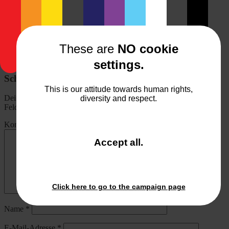
Photo by
A. Major
20. June 2017
monostep
Allgemeines
,
Fotografie-Fundstücke
These are
NO cookie
Beitragsnavigation
Fotobuch von Saal-Digital
*Wet plate Collodion Portraits* von Jaqueline Roberts
settings.
Schreibe einen Kommentar
This is our attitude towards human rights,
Deine E-Mail-Adresse wird nicht veröffentlicht.
Erforderliche
diversity and respect.
Felder sind mit
*
markiert
Kommentar
*
and
Accept all
.
close
the
window.
Click here to go to the campaign page
Name
*
E-Mail-Adresse
*