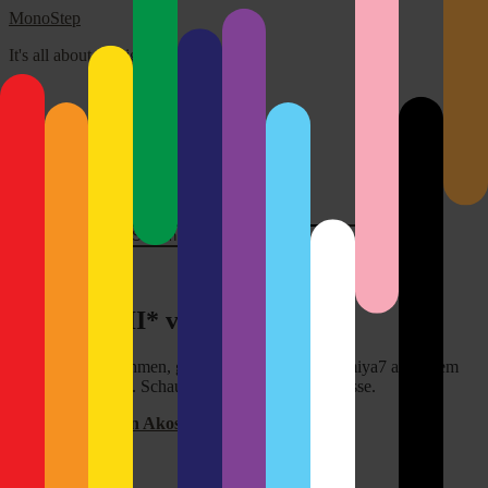
MonoStep
It's all about the light!
Über mich
Disclaimer
Kontakt
Impressum
Search for:
Close
*Prospect II* von Akos Major
Top Analogaufnahmen, geschossen mit einer Mamiya7 auf einem
Kodak Portra 400. Schaut mal durch, wirklich klasse.
*Prospect II* von Akos Major