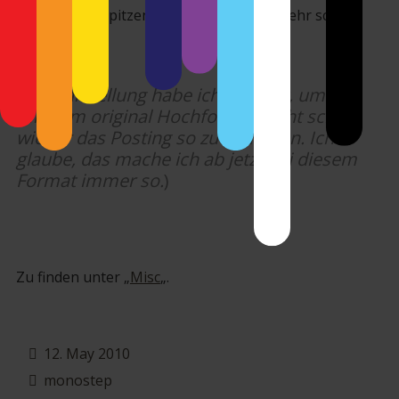
kommen die spitzen Lichter der Pfeifen sehr schön
raus.
(
die Darstellung habe ich gewählt, um mir
mit dem original Hochformat nicht schon
wieder das Posting so zu verhauen. Ich
glaube, das mache ich ab jetzt bei diesem
Format immer so.
)
Zu finden unter „
Misc
„.
12. May 2010
monostep