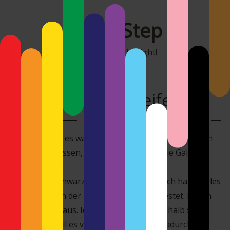
MonoStep
It's all about the light!
Eigenes – Orgelpfeifen
Irgendwie hat es was, das Foto. Deshalb hab ich mich
doch entschlossen, es zu posten und in die Galerie
aufzunehmen.
Und ja, das Schwarz soll so versumpfen. Ich habe vieles
an dem Foto in der Postbearbeitung getestet. Es sah
alles nach nix aus. Ich finde es gerade deshalb so
spannend, weil es viel schwarz enthält. Dadurch