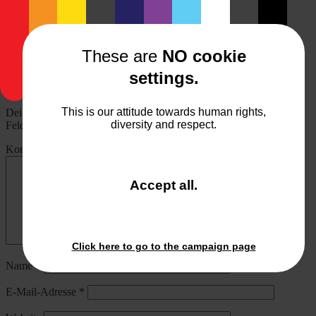
8. February 2010
monostep
Allgemeines
,
Black & White
,
Fotografie-Fundstücke
Beitragsnavigation
Fotobearbeitung online
These are
NO cookie
Die Deutsche Kinderfotografen Charity Vereinigung
settings.
Schreibe einen Kommentar
This is our attitude towards human rights,
Deine E-Mail-Adresse wird nicht veröffentlicht.
Erforderliche
diversity and respect.
Felder sind mit
*
markiert
Kommentar
*
and
Accept all
.
close
the
window.
Click here to go to the campaign page
Name
*
E-Mail-Adresse
*