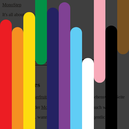
MonoStep
It's all about the light!
Über mich
Disclaimer
Kontakt
Impressum
Search for:
Close
Noor Images
In
Martin´s Browserfruits
habe ich diese wirklich sehenswerte Seite
gefunden.
NOOR
Vor allem wegen der
Motörhead Session
einen Besuch wert. :-)
Mann, oh Mann… wann soll man sich das alles eigentlich noch
anschauen?