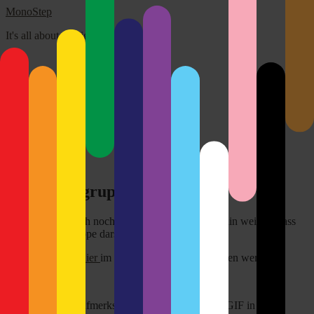
MonoStep
It's all about the light!
Über mich
Disclaimer
Kontakt
Impressum
Search
for:
Close
Keine Zielgruppe
Hiermit möchte ich nochmal ausdrücklich darauf hin weisen, dass
ich keine Zielgruppe darstelle. In keinster Weise!
Gerne kann dies
hier
im Detail nochmal nachgelesen werden.
Danke für ihre Aufmerksamkeit. Der Banner, das GIF in der