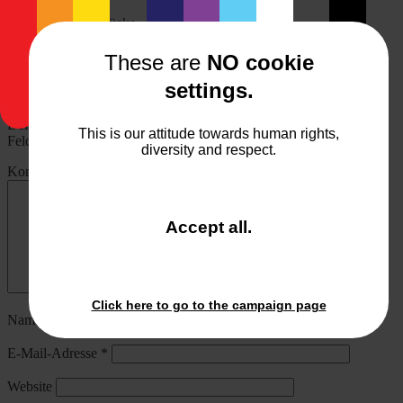
Allgemeines
Fotografie-Fundstücke
Beitragsnavigation
Und noch eine Spielerei…
Stürzende Linien per Click entfernen
These are
NO cookie
settings.
Schreibe einen Kommentar
Deine E-Mail-Adresse wird nicht veröffentlicht.
Erforderliche
This is our attitude towards human rights,
Felder sind mit
*
markiert
diversity and respect.
Kommentar
*
and
Accept all
.
close
the
window.
Click here to go to the campaign page
Name
*
E-Mail-Adresse
*
Website