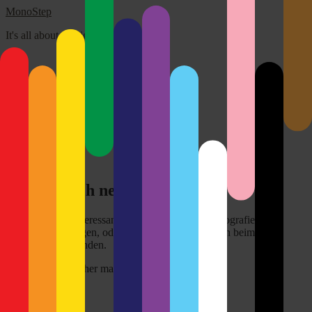
MonoStep
It's all about the light!
Über mich
Disclaimer
Kontakt
Impressum
Search
for:
Close
Ein wirklich netter Ansatz…
Einen wirklich interessanten Ansatz, um seine Fotografie in
Schwung zu bringen, oder auch zu halten, habe ich beim
Fotoreporter
gefunden.
Das werde ich sicher mal umsetzen. :)
1. February 2010
monostep